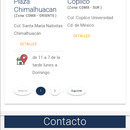
Plaza
Copilco
Chimalhuacan
(Zona: CDMX - SUR )
(Zona: CDMX - ORIENTE )
Col.
Copilco Universidad
Cd. de México
Col.
Santa María Nativitas
Chimalhuacán
DETALLES
DETALLES
de 11 a 7 de la
tarde lunes a
Domingo
...
Anterior
1
2
Siguiente
(current)
(current)
Contacto