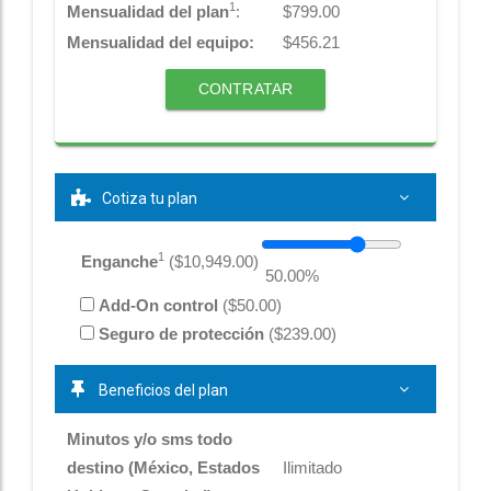
1
Mensualidad del plan
:
$
799.00
Mensualidad del equipo:
$
456.21
CONTRATAR
Cotiza tu plan
1
Enganche
($
10,949.00
)
50.00
%
Add-On control
($50.00)
Seguro de protección
($239.00)
Beneficios del plan
Minutos y/o sms todo
destino (México, Estados
Ilimitado