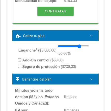
Mensualidad del equipo:
$
150.00
CONTRATAR
Cotiza tu plan
1
Enganche
($
3,600.00
)
50.00
%
Add-On control
($50.00)
Seguro de protección
($239.00)
Beneficios del plan
Minutos y/o sms todo
destino (México, Estados
Ilimitado
Unidos y Canadad):
6 Apps:
Ilimitadas