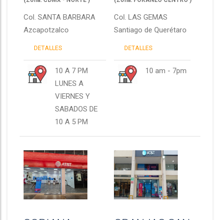
(Zona: CDMX - NORTE )
(Zona: FORANEO CENTRO )
Col.
SANTA BARBARA
Col.
LAS GEMAS
Azcapotzalco
Santiago de Querétaro
DETALLES
DETALLES
10 A 7 PM
10 am - 7pm
LUNES A
VIERNES Y
SABADOS DE
10 A 5 PM